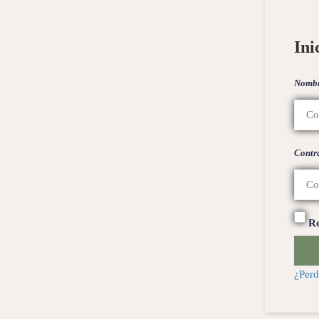
Ini
Nombr
Contr
R
¿Perd