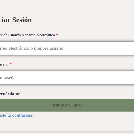
ciar Sesión
e de usuario o correo electrónico
*
aseña
*
ecuérdame
INICIAR SESIÓN
iste tu contraseña?